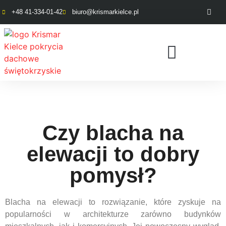
+48 41-334-01-42
biuro@krismarkielce.pl
Czy blacha na
elewacji to dobry
pomysł?
Blacha na elewacji to rozwiązanie, które zyskuje na
popularności w architekturze zarówno budynków